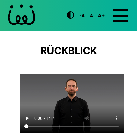
-A
A
A+
RÜCKBLICK